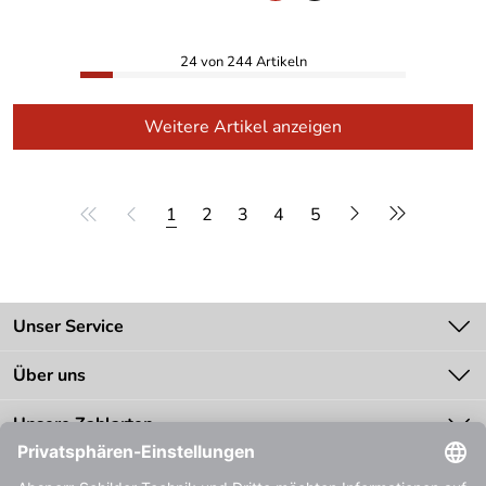
24 von 244 Artikeln
Weitere Artikel anzeigen
1
2
3
4
5
Unser Service
Kontakt
Über uns
Batteriegesetz
Unsere Bestseller
Unsere Zahlarten
Zahlung
Bestellinformationen