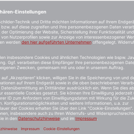
format,
Länderflagge Tschechien,
Länderflagge
g/m²
Querformat, verschiedene Größen,
verschiedene
110 g/m² oder 160 g/m²
oder 160 g/m
Verschiedene Varianten
Verschiedene Va
1 - 3 Werktage
1 - 3 Werktage
ab 21,90 €*
ab 21,90 €*