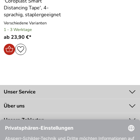
′Coroplast Smart
Distancing Tape′, 4-
sprachig, staplergeeignet
Verschiedene Varianten
1 - 3 Werktage
ab 23,90 €*
Unser Service
Kontakt
Über uns
Batteriegesetz
Unsere Bestseller
Unsere Zahlarten
Zahlung
Bestellinformationen