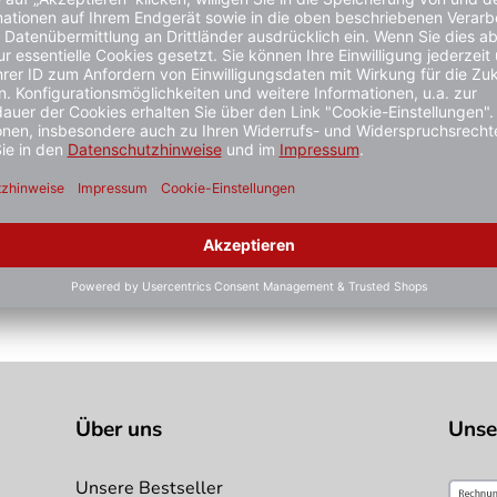
mit LED-
Klappbake ′LED-Flash′, BASt
 nach WL 4
geprüft nach TL-Warnleuchten,
 mm
Höhe 970 mm
2 Varianten
1 - 3 Werktage
ab 219,- €*
Über uns
Unse
Unsere Bestseller