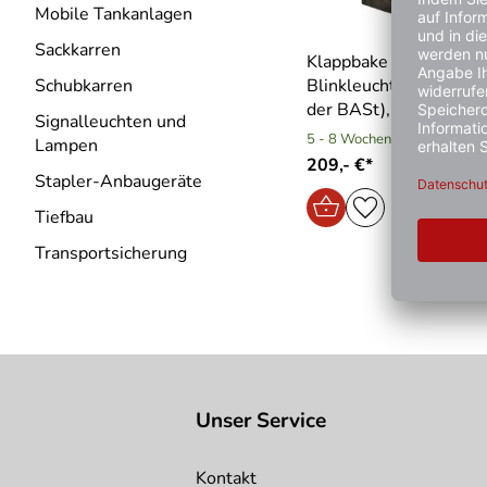
Mobile Tankanlagen
Sackkarren
Klappbake ′Flashmax′ 
Schubkarren
Blinkleuchte (geprüft
der BASt), Höhe 710
Signalleuchten und
5 - 8 Wochen
Lampen
209,- €*
Stapler-Anbaugeräte
Tiefbau
Transportsicherung
Unser Service
Kontakt