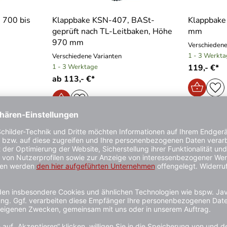
 700 bis
Klappbake KSN-407, BASt-
Klappbake
geprüft nach TL-Leitbaken, Höhe
mm
970 mm
Verschiedene
1 - 3 Werkt
Verschiedene Varianten
1 - 3 Werktage
119,- €*
ab 113,- €*