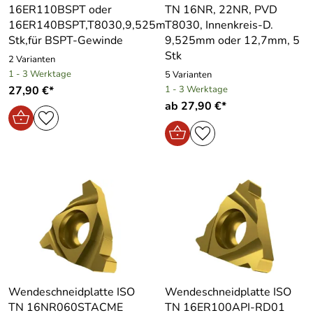
16ER110BSPT oder
TN 16NR, 22NR, PVD
16ER140BSPT,T8030,9,525mm,3,47mm,5
T8030, Innenkreis-D.
Stk,für BSPT-Gewinde
9,525mm oder 12,7mm, 5
Stk
2 Varianten
1 - 3 Werktage
5 Varianten
27,90 €*
1 - 3 Werktage
ab 27,90 €*
Wendeschneidplatte ISO
Wendeschneidplatte ISO
TN 16NR060STACME
TN 16ER100API-RD01