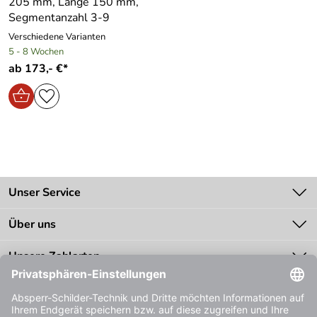
205 mm, Länge 150 mm,
Segmentanzahl 3-9
Verschiedene Varianten
5 - 8 Wochen
ab 173,- €*
Unser Service
Kontakt
Über uns
Batteriegesetz
Unsere Bestseller
Unsere Zahlarten
Zahlung
Bestellinformationen
Impressum
Datenschutz
AGB
Unsere Bestpreis-Garantie